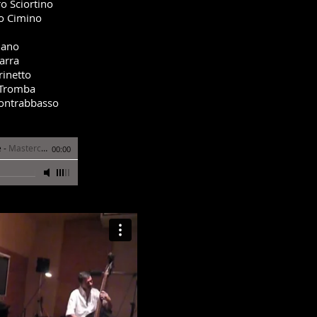
ro Sciortino
do Cimino
iano
arra
rinetto
 Tromba
ontrabbasso
e
-
Mastercard
00:00