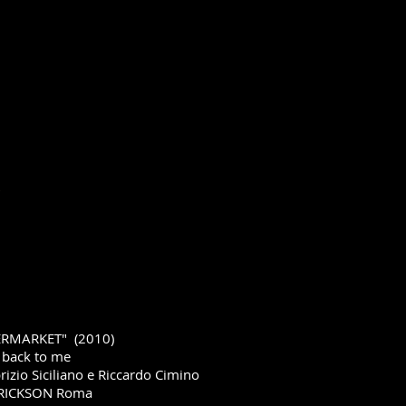
fy
Concerts
Contact
RMARKET" (2010)
 back to me
izio Siciliano e Riccardo Cimino
ERICKSON Roma