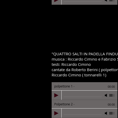
"QUATTRO SALTI IN PADELLA FINDU
musica : Riccardo Cimino
e Fabrizio 
testi: Riccardo Cimino
cantate da Roberto Berini ( polpetto
Riccardo Cimino ( tonnarelli 1)
polpettone 1
-
00:00
Polpettone 2
-
00:00