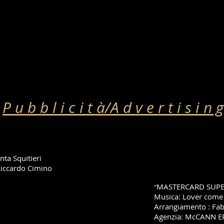
Home
Biografy
Film music
Discogra
P u b b l i c i t à/A d v e r t i s i n g
ta Squitieri
Riccardo Cimino
MASTERCARD SUPE
"
Musica: Lover come
Arrangiamento : Fabr
Agenzia: McCANN 