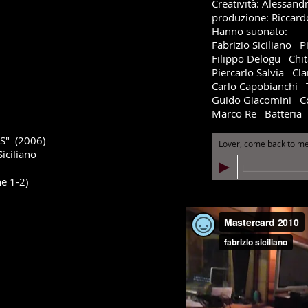
Creatività: Alessand
produzione: Riccar
Hanno suonato:
Fabrizio Siciliano P
Filippo Delogu Chit
Piercarlo Salvia Cla
Carlo Capobianchi
Guido Giacomini C
Marco Re Batteria
S" (2006
)
Lover, come back to m
Siciliano
ne 1-2
)