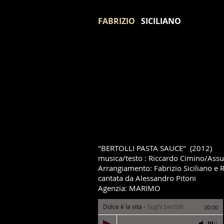
FABRIZIO
SICILIANO
"BERTOLLI PASTA SAUCE" (2012
)
musica/testo : Riccardo Cimino/Assun
Arrangiamento: Fabrizio Siciliano e 
cantata da Alessandro Pitoni
Agenzia: MARIMO
Dolce è la vita
-
Sughi bertolli
00:00