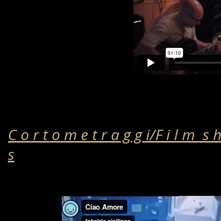
C o r t o m e t r a g g i/F i l m s h
s