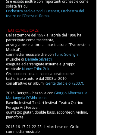
Si è esibito inoltre con importanti orchestre come
solista fra cui
Orchestra radio e tv di Bucarest, Orchestra del
teatro dell’Opera di Roma.
TEATRO/MUSICALS:
Dal settembre del 1997 all'aprile del 1998 ha
partecipato come tastierista,
arrangiatore e attore al tour teatrale "Frankestein
Musical",
commedia musicale di e con
Tullio Solenghi,
musiche di
Daniele Silvestri
eseguite ed arrangiate insieme al gruppo
musicale
Nuove Tribù Zulu.
Gruppo con il quale ha collaborato come
tastierista e autore dal 2003 al 2010
con all'attivo un album
'Gente del cielo' (2007).
2015- Borges - Piazzolla con
Giorgio Albertazzi e
Mariangela D'Abbraccio
Ravello festival-Tindari festival- Teatro Quirino -
Perugia Art Festival.
quintetto: guitar, double bass, accordeon, violino,
pianoforte.
2015-16-17-21-22-23
- Il Marchese del Grillo -
commedia musicale
-