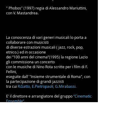
" Phobos" (1997) regia di Alessandro Mariuttini,
con V. Mastandrea.
La conoscenza di vari generi musicali lo porta a
collaborare con musicisti
di diverse estrazioni musicali ( jazz, rock, pop,
etnico.)
ed in occasione
dei “100 anni del cinema”(1995) la regione Lazio
gli commissiona un concerto
con le musiche di Nino Rota scritte per i film di F.
Fellini,
eseguite dall’ "Insieme strumentale di Roma", con
la partecipazione
di grandi jazzisti
tra cui
R.Gatto, E.Pietropaoli, G.Mirabassi.
E’ il direttore e arrangiatore del gruppo
‘’Cinematic
Ensemble’’.
Gruppo composto da strumentisti poliedrici e
versatili, con un repertorio dedito soprattutto
all’esecuzione di musiche da film celebri e non,
con arrangiamenti
che evidenziano soprattutto l’abilità virtuosistica
ed improvvisativa dei strumentisti.