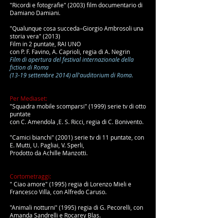
"Ricordi e fotografie" (2003) film documentario di
Damiano Damiani.
"Qualunque cosa succeda–Giorgio Ambrosoli una
storia vera" (2013)
Film in 2 puntate, RAI UNO
con P. F. Favino, A. Caprioli, regia di A. Negrin
Film di apertura del festival internazionale della
fiction di Roma
(13-19 settembre 2014) all'auditorium di Roma.
Per Mediaset:
"Squadra mobile scomparsi" (1999) serie tv di otto
puntate
con C. Amendola ,E. S. Ricci, regia di C. Bonivento.
"Camici bianchi" (2001) serie tv di 11 puntate, con
E. Mutti, U. Pagliai, V. Sperli,
Prodotto da Achille Manzotti.
Cortometraggi:
" Ciao amore" (1995) regia di Lorenzo Mieli e
Francesco Villa, con Alfredo Caruso.
"Animali notturni" (1995) regia di G. Pecorelli, con
Amanda Sandrelli e Rocarey Blas.