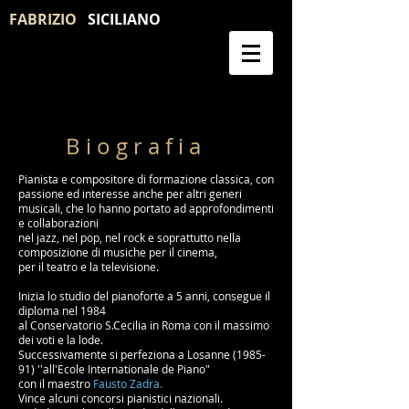
FABRIZIO
SICILIANO
B i o g r a f i a
Pianista e compositore di formazione classica, con
passione ed interesse anche per altri generi
musicali, che lo hanno portato ad approfondimenti
e collaborazioni
nel jazz, nel pop, nel rock e soprattutto nella
composizione
di musiche per il cinema,
per il teatro e la televisione.
Inizia lo studio del pianoforte a 5 anni, consegue il
diploma nel 1984
al Conservatorio S.Cecilia in Roma
con il massimo
dei voti e la lode.
Successivamente si perfeziona a Losanne (1985-
91) ''all'Ecole Internationale de Piano"
con il maestro
Fausto Zadra.
Vince alcuni concorsi pianistici nazionali.