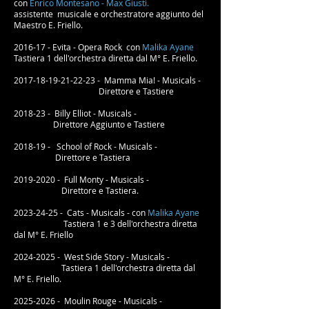
con
Enrico Montesano - Max Giusti.
assistente musicale e orchestratore aggiunto
del
Maestro
E. Friello.
2016-17
- Evita - Opera Rock
con
Malika Ayane
Tastiera 1
dell'orchestra diretta dal M°
E. Friello.
2017-18-19-21-22-23
- Mamma Mia! - Musicals -
Direttore e Tastiere
2018-23
-
Billy Elliot - Musicals -
Direttore
A
g
giunto
e Tastiere
2018-19 - School of Rock - Musicals -
Direttore e Tastiera
2019-2020
- Full Monty - Musicals -
Direttore e Tastiera.
2023-24-25
- Cats - Musicals - con
Malika Ayane
Tastiera 1 e 3
dell'orchestra diretta
dal M°
E. Friello
2024-2025
- West Side Story - Musicals -
Tastiera 1
dell'orchestra diretta dal
M°
E. Friello.
2025-2026
- Moulin Rouge - Musicals -