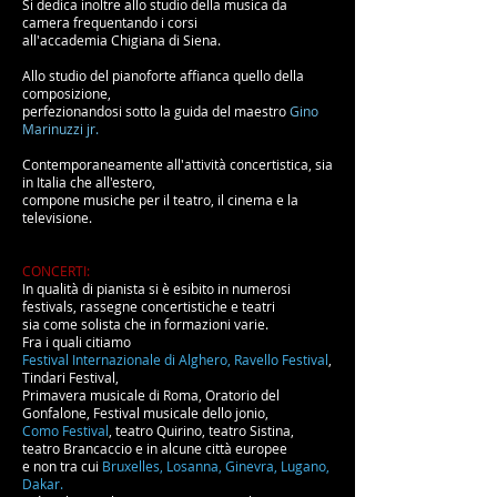
Si dedica inoltre allo studio della musica da
camera
frequentando i corsi
all'accademia Chigiana di Siena.
Allo studio del pianoforte affianca quello della
composizione,
perfezionandosi sotto la guida del maestro
Gino
Marinuzzi jr.
Contemporaneamente all'attività concertistica, sia
in Italia che all'estero,
compone musiche per il teatro, il cinema e la
televisione.
CONCERTI:
In qualità di pianista si è esibito in numerosi
festivals, rassegne concertistiche e teatri
sia come solista che in formazioni varie.
Fra i quali citiamo
Festival Internazionale di Alghero, Ravello Festival
,
Tindari Festival,
Primavera musicale di Roma, Oratorio del
Gonfalone, Festival musicale dello jonio,
Como Festival
, teatro Quirino, teatro Sistina,
teatro Brancaccio e in alcune città europee
e non tra cui
Bruxelles, Losanna, Ginevra, Lugano,
Dakar.