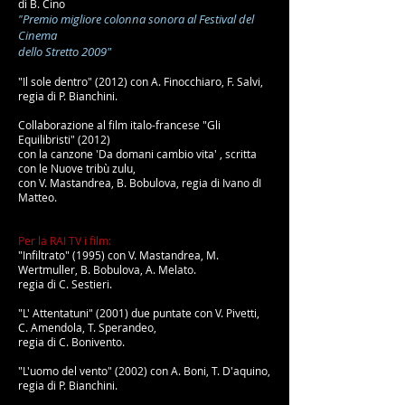
di B. Cino
Premio migliore colonna sonora al Festival del
"
Cinema
dello Stretto 2009"
"Il sole dentro" (2012) con A. Finocchiaro, F. Salvi,
regia di P. Bianchini.
Collaborazione al film italo-francese "Gli
Equilibristi" (2012)
con la canzone 'Da domani cambio vita' , scritta
con le Nuove tribù zulu,
con V. Mastandrea, B. Bobulova, regia di Ivano dI
Matteo.
Per la RAI TV i film:
"Infiltrato" (1995) con V. Mastandrea, M.
Wertmuller,
B. Bobulova
, A. Melato.
regia di C. Sestieri.
"L' Attentatuni" (2001) due puntate con V. Pivetti,
C. Amendola, T. Sperandeo,
regia di C. Bonivento.
"L'uomo del vento" (2002) con A. Boni, T. D'aquino,
regia di P. Bianchini.