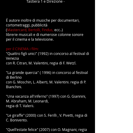
Tastiera 1 e Direzione -
É autore inoltre di musiche per documentari,
cortometraggi, pubblicità
(
Mastercard,
Bertolli, Findus
,
ecc..)
librerie musicali e di numerose colonne sonore
per il cinema e la televisione.
per il CINEMA i film:
"Quattro figli unici"
(1992) in concorso al festival di
Venezia
con R. Citran,
M. Valentini, regia di F. Wetzl.
"La grande quercia"
( 1996) in concorso al festival
di Berlino
con G. Moschin, L. Alberti, M. Valentini. regia di P.
Bianchini.
"Una vacanza all'inferno"
(1997) con G. Giannini,
M. Abraham, M. Leonardi,
regia di T. Valerii.
"Le giraffe" (2000) con S. Ferilli , V. Pivetti, regia di
C. Bonivento.
"Quell'estate felice" (2007) con O. Magnani, regia